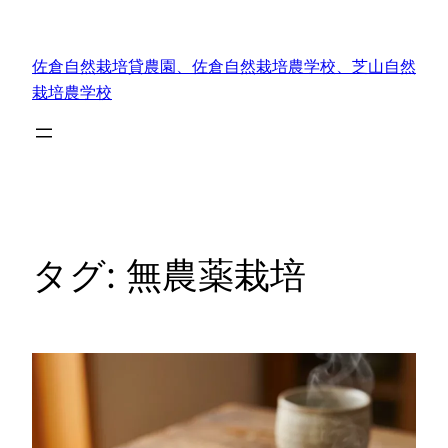
内
容
佐倉自然栽培貸農園、佐倉自然栽培農学校、芝山自然
を
栽培農学校
ス
キ
ッ
プ
タグ:
無農薬栽培