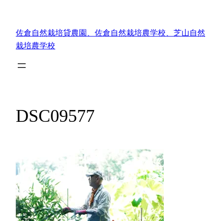
内
容
佐倉自然栽培貸農園、佐倉自然栽培農学校、芝山自然
を
栽培農学校
ス
キ
ッ
プ
DSC09577