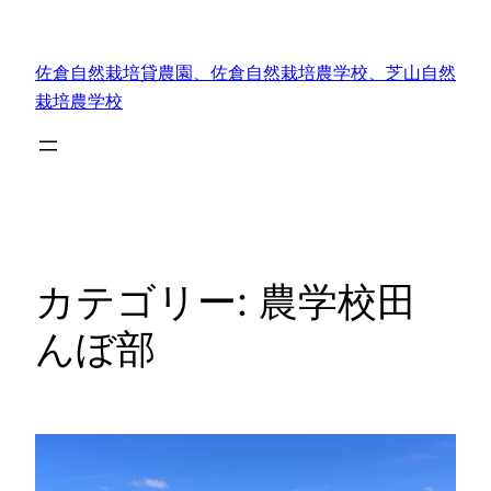
内
容
佐倉自然栽培貸農園、佐倉自然栽培農学校、芝山自然
を
栽培農学校
ス
キ
ッ
プ
カテゴリー:
農学校田
んぼ部