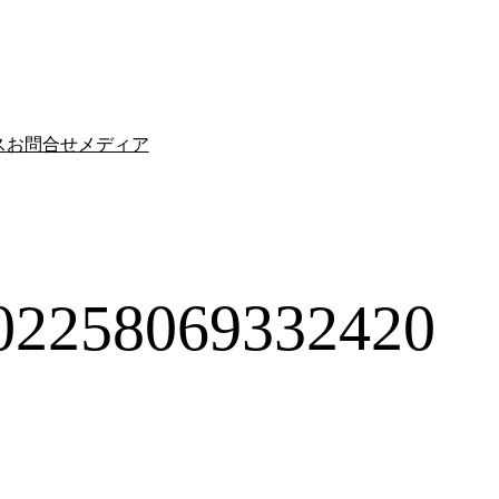
ス
お問合せ
メディア
02258069332420