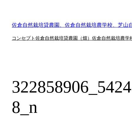
内
容
を
佐倉自然栽培貸農園、佐倉自然栽培農学校、芝山
ス
コンセプト
佐倉自然栽培貸農園（畑）
佐倉自然栽培農学
キ
ッ
プ
322858906_5424
8_n