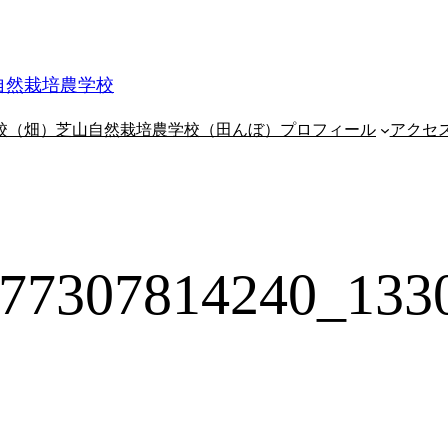
自然栽培農学校
校（畑）
芝山自然栽培農学校（田んぼ）
プロフィール
アクセ
77307814240_133