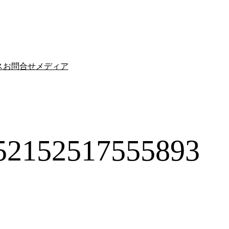
ス
お問合せ
メディア
52152517555893