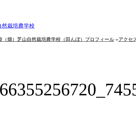
自然栽培農学校
校（畑）
芝山自然栽培農学校（田んぼ）
プロフィール
アクセ
66355256720_745