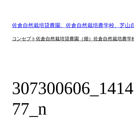
内
容
を
佐倉自然栽培貸農園、佐倉自然栽培農学校、芝山
ス
コンセプト
佐倉自然栽培貸農園（畑）
佐倉自然栽培農学
キ
ッ
プ
307300606_1414
77_n