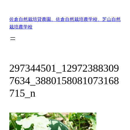
内
容
佐倉自然栽培貸農園、佐倉自然栽培農学校、芝山自然
を
栽培農学校
ス
キ
ッ
プ
297344501_12972388309
7634_3880158081073168
715_n