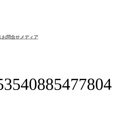
ス
お問合せ
メディア
53540885477804