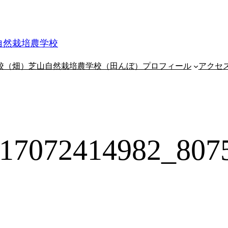
自然栽培農学校
校（畑）
芝山自然栽培農学校（田んぼ）
プロフィール
アクセ
17072414982_807