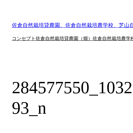
内
容
を
佐倉自然栽培貸農園、佐倉自然栽培農学校、芝山
ス
コンセプト
佐倉自然栽培貸農園（畑）
佐倉自然栽培農学
キ
ッ
プ
284577550_1032
93_n