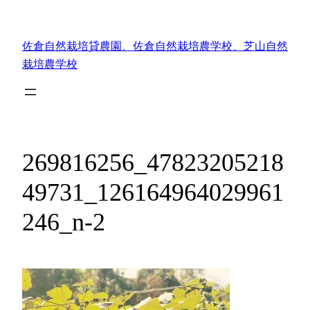
内
容
佐倉自然栽培貸農園、佐倉自然栽培農学校、芝山自然
を
栽培農学校
ス
キ
ッ
プ
269816256_47823205218
49731_126164964029961
246_n-2