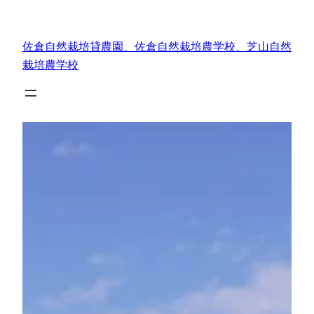
内
容
佐倉自然栽培貸農園、佐倉自然栽培農学校、芝山自然
を
栽培農学校
ス
キ
ッ
プ