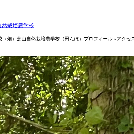
自然栽培農学校
校（畑）
芝山自然栽培農学校（田んぼ）
プロフィール
アクセ