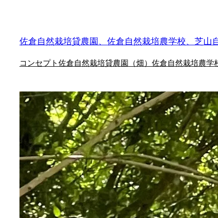
内
容
を
佐倉自然栽培貸農園、佐倉自然栽培農学校、芝山
ス
コンセプト
佐倉自然栽培貸農園（畑）
佐倉自然栽培農学
キ
ッ
プ