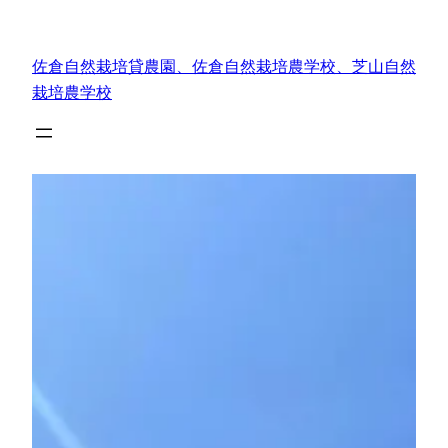
内
容
佐倉自然栽培貸農園、佐倉自然栽培農学校、芝山自然
を
栽培農学校
ス
キ
ッ
プ