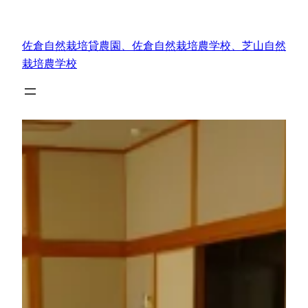
内
容
佐倉自然栽培貸農園、佐倉自然栽培農学校、芝山自然
を
栽培農学校
ス
キ
ッ
プ