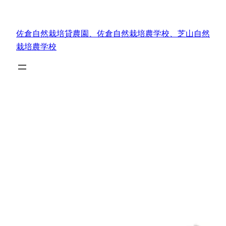
内
容
佐倉自然栽培貸農園、佐倉自然栽培農学校、芝山自然
を
栽培農学校
ス
キ
ッ
プ