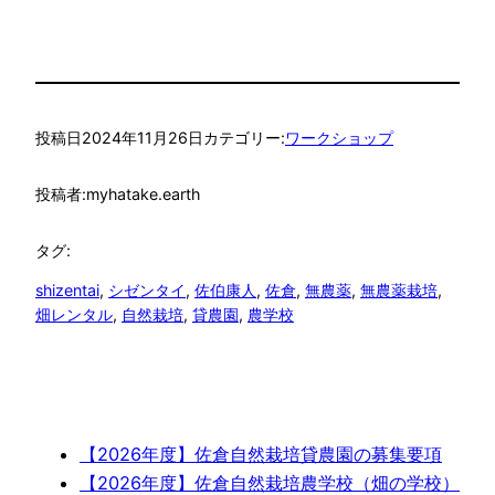
投稿日
2024年11月26日
カテゴリー:
ワークショップ
投稿者:
myhatake.earth
タグ:
shizentai
, 
シゼンタイ
, 
佐伯康人
, 
佐倉
, 
無農薬
, 
無農薬栽培
, 
畑レンタル
, 
自然栽培
, 
貸農園
, 
農学校
【2026年度】佐倉自然栽培貸農園の募集要項
【2026年度】佐倉自然栽培農学校（畑の学校）