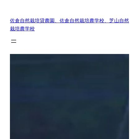
内
容
佐倉自然栽培貸農園、佐倉自然栽培農学校、芝山自然
を
栽培農学校
ス
キ
ッ
プ