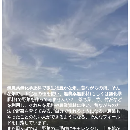
無農薬無化学肥料で微生物豊かな畑。昔ながらの畑。そん
な畑で、固定種の種を使い、無農薬無肥料(もしくは無化学
肥料)で野菜を作ってみませんか？ 落ち葉、竹、竹炭など
を利用し、それらを肥料や農業資材に使い、昔ながらの方
法で野菜を育ててみる、自分で作れるようになる、農業も
やったことのない人ができるようになる、そんなフィール
ドを目指しています。
また田んぼでは、野菜の二毛作にチャレンジし、土を乾か