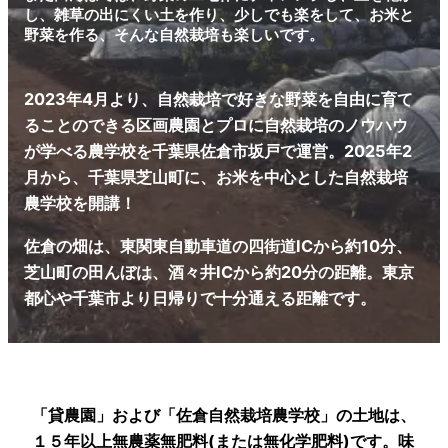
し、雑草の出にくい土を作り、少しでも楽をして、お米と
野菜を作る、そんな自然栽培も楽しいです。
2023年4月より、自然栽培で好きな野菜を自由に育て
ることのできる区画農園とプロに自然栽培のノウハウ
が学べる農学校を千葉県佐倉市坂戸で運営。2025年2
月から、千葉県芝山町に、お米を中心とした自然栽培
農学校を開講！
佐倉の畑は、東関東自動車道の四街道ICから約10分、
芝山町の田んぼは、酒々井ICから約20分の距離。東京
都心や千葉市より日帰りで十分通える距離です。
「貸農園」および「佐倉自然栽培農学校」の土地は、
１５年以上無農薬無肥料(または無化学肥料)です。味