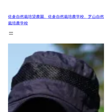
内
容
佐倉自然栽培貸農園、佐倉自然栽培農学校、芝山自然
を
栽培農学校
ス
キ
ッ
プ